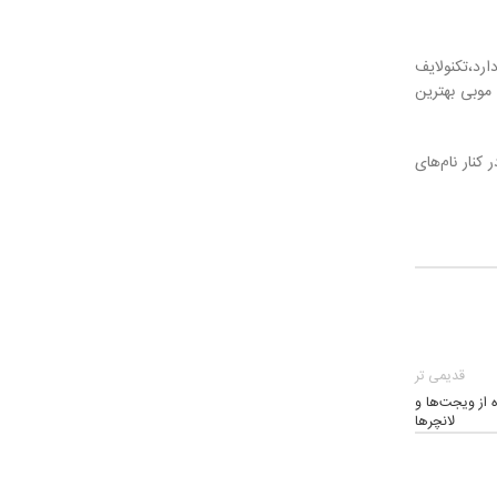
ارد،تکنولایف
موبی بهترین
کنار نام‌های
قدیمی تر
صلی در اندروید 14 با استفاده از ویجت‌ها و
لانچرها