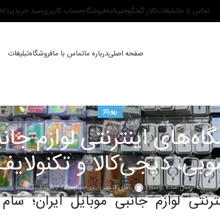
تماس با ما
تبلیغات
تالار گفتگو
خبرنامه
فروشگاه
حساب کاربری
سبد خرید
پردا
صفحه اصلی
درباره ما
تماس با ما
فروشگاه
تبلیغات
رپورتاژ
ه‌های اینترنتی لوازم جانب
وبی، دیجی‌کالا و تکنولایف
0
در سپتامبر/6 / 2025
ارسال شده توسط
آقای ادمین
رنتی لوازم جانبی موبایل ایران؛ سام 