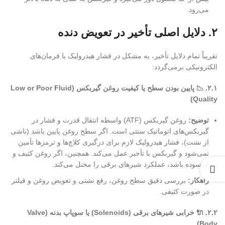
می‌رود.
۲
. دلایل اصلی تأخیر در تعویض دنده
تقریباً تمام دلایل تأخیر، به مشکل در فشار هیدرولیک یا فرمان‌های
الکترونیکی برمی‌گردد:
۲.۱
.
📉
پایین بودن سطح یا کیفیت روغن گیربکس (Low or Poor Fluid
Quality)
توضیح
:
روغن گیربکس (ATF) واسطه انتقال قدرت و فشار در
گیربکس‌های اتوماتیک سنتی است. اگر سطح روغن پایین باشد (ناشی
از نشت)، فشار هیدرولیک لازم برای درگیری کلاچ‌ها و ترمزها تأمین
نمی‌شود و گیربکس با تأخیر عمل می‌کند. همچنین، اگر روغن کثیف و
فرسوده باشد، عملکرد شیرهای برقی را مختل می‌کند.
راهکار
:
بررسی دقیق سطح روغن، رفع نشتی و تعویض روغن و فیلتر
در صورت کثیفی.
۲.۲
.
🔌
خرابی شیرهای برقی (Solenoids) یا سوپاپ بدنه (Valve
Body)