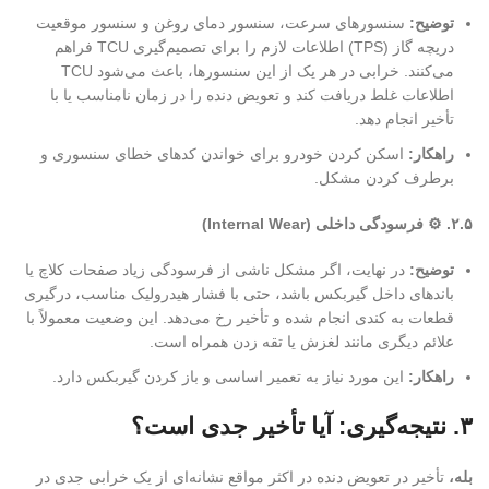
توضیح
:
سنسورهای سرعت، سنسور دمای روغن و سنسور موقعیت
دریچه گاز (TPS) اطلاعات لازم را برای تصمیم‌گیری TCU فراهم
می‌کنند. خرابی در هر یک از این سنسورها، باعث می‌شود TCU
اطلاعات غلط دریافت کند و تعویض دنده را در زمان نامناسب یا با
تأخیر انجام دهد.
راهکار
:
اسکن کردن خودرو برای خواندن کدهای خطای سنسوری و
برطرف کردن مشکل.
۲.۵
. ⚙️ فرسودگی داخلی (Internal Wear)
توضیح
:
در نهایت، اگر مشکل ناشی از فرسودگی زیاد صفحات کلاچ یا
باندهای داخل گیربکس باشد، حتی با فشار هیدرولیک مناسب، درگیری
قطعات به کندی انجام شده و تأخیر رخ می‌دهد. این وضعیت معمولاً با
علائم دیگری مانند لغزش یا تقه زدن همراه است.
راهکار
:
این مورد نیاز به تعمیر اساسی و باز کردن گیربکس دارد.
۳
. نتیجه‌گیری: آیا تأخیر جدی است؟
بله،
تأخیر در تعویض دنده در اکثر مواقع نشانه‌ای از یک خرابی جدی در