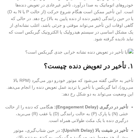
خودروهای اتوماتیک به صدا درآورد، تأخیر غیرعادی در تعویض دنده‌ها
است. این تأخیر ممکن است هنگام شروع حرکت (از حالت P یا N به D)
یا در حین رانندگی (تغییر دنده از دنده پایین به بالا) رخ دهد. در حالی که
گاهی اوقات این تأخیر می‌تواند موقتی و جزئی باشد، اغلب نشانه‌ای از
یک مشکل اساسی در سیستم هیدرولیک یا الکترونیک گیربکس است که
نباید نادیده گرفته شود.
۱
. تأخیر در تعویض دنده چیست؟
تأخیر به حالتی گفته می‌شود که موتور خودرو دور می‌گیرد (RPM بالا
می‌رود)، اما گیربکس با تأخیر یا تردید عمل تعویض دنده را انجام می‌دهد.
این وضعیت می‌تواند به دو شکل رخ دهد:
تأخیر در درگیری
(Engagement Delay):
هنگامی که دنده را از حالت
خنثی (N) یا پارک (P) به حالت رانندگی (D) یا عقب (R) می‌برید،
درگیری دنده با یک مکث طولانی همراه است.
تأخیر در شیفت بالا
(Upshift Delay):
در حین شتاب‌گیری، موتور
بیش از حد معمول دور می‌گیرد و گیربکس به کندی به دنده بالاتر