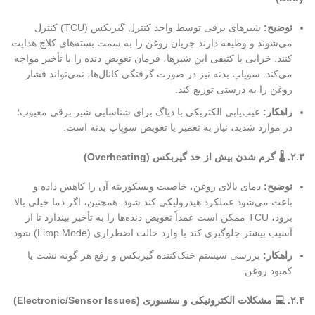
توضیح
:
شیرهای برقی توسط واحد کنترل گیربکس (TCU) کنترل
می‌شوند و وظیفه دارند جریان روغن را به سمت بسته‌های کلاچ هدایت
کنند. خرابی یا کثیفی این شیرها، فرمان تعویض دنده را با تأخیر مواجه
می‌کند. سوپاپ بدنه نیز در صورت گرفتگی کانال‌ها، نمی‌تواند فشار
روغن را به درستی توزیع کند.
راهکار
:
عیب‌یابی الکتریکی با دیاگ برای شناسایی شیر برقی معیوب؛
در موارد شدید، نیاز به تعمیر یا تعویض سوپاپ بدنه است.
۲.۳
.
🌡
️ گرم شدن بیش از حد گیربکس (Overheating)
توضیح
:
دمای بالای روغن، خاصیت ویسکوزیته آن را کاهش داده و
باعث می‌شود عملکرد هیدرولیکی کند شود. همچنین، اگر دما خیلی بالا
برود، TCU ممکن است عمداً تعویض دنده‌ها را به تأخیر بیندازد تا از
آسیب بیشتر جلوگیری کند یا وارد حالت اضطراری (Limp Mode) شود.
راهکار
:
بررسی سیستم خنک‌کننده گیربکس و رفع هر گونه نشت یا
کمبود روغن.
۲.۴
.
💻
مشکلات الکترونیکی و سنسوری (Electronic/Sensor Issues)